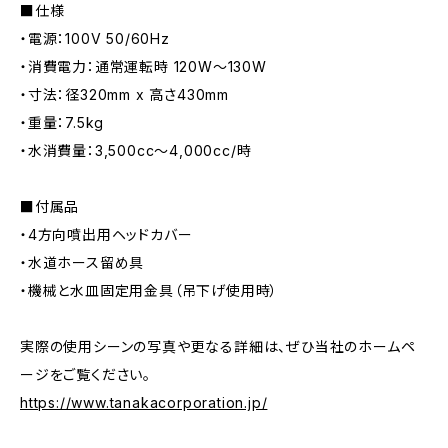
■仕様
・電源：100V 50/60Hz
・消費電力：通常運転時 120W〜130W
・寸法：径320mm x 高さ430mm
・重量：7.5kg
・水消費量：3,500cc〜4,000cc/時
■付属品
・4方向噴出用ヘッドカバー
・水道ホース留め具
・機械と水皿固定用金具（吊下げ使用時）
実際の使用シーンの写真や更なる詳細は、ぜひ当社のホームペ
ージをご覧ください。
https://www.tanakacorporation.jp/