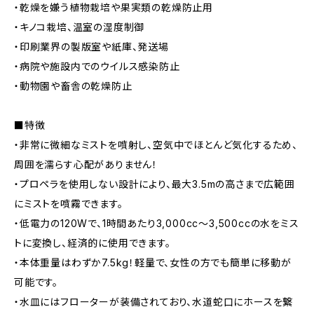
・乾燥を嫌う植物栽培や果実類の乾燥防止用
・キノコ栽培、温室の湿度制御
・印刷業界の製版室や紙庫、発送場
・病院や施設内でのウイルス感染防止
・動物園や畜舎の乾燥防止
■特徴
・非常に微細なミストを噴射し、空気中でほとんど気化するため、
周囲を濡らす心配がありません！
・プロペラを使用しない設計により、最大3.5mの高さまで広範囲
にミストを噴霧できます。
・低電力の120Wで、1時間あたり3,000cc〜3,500ccの水をミス
トに変換し、経済的に使用できます。
・本体重量はわずか7.5kg！軽量で、女性の方でも簡単に移動が
可能です。
・水皿にはフローターが装備されており、水道蛇口にホースを繋