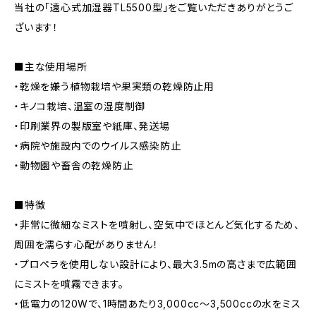
当社の「遠心式加湿器TL5500型」をご覧いただきありがとうご
ざいます！
■主な使用場所
・乾燥を嫌う植物栽培や果実類の乾燥防止用
・キノコ栽培、温室の湿度制御
・印刷業界の製版室や紙庫、発送場
・病院や施設内でのウイルス感染防止
・動物園や畜舎の乾燥防止
■特徴
・非常に微細なミストを噴射し、空気中でほとんど気化するため、
周囲を濡らす心配がありません！
・プロペラを使用しない設計により、最大3.5mの高さまで広範囲
にミストを噴霧できます。
・低電力の120Wで、1時間あたり3,000cc〜3,500ccの水をミス