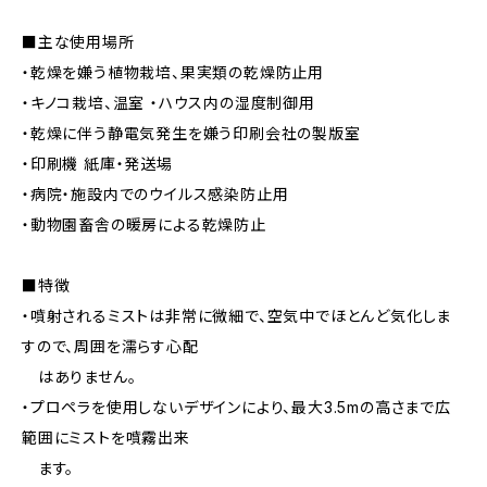
■主な使用場所
・乾燥を嫌う植物栽培、果実類の乾燥防止用
・キノコ栽培、温室 ・ハウス内の湿度制御用
・乾燥に伴う静電気発生を嫌う印刷会社の製版室
・印刷機 紙庫・発送場
・病院・施設内でのウイルス感染防止用
・動物園畜舎の暖房による乾燥防止
■特徴
・噴射されるミストは非常に微細で、空気中でほとんど気化しま
すので、周囲を濡らす心配
はありません。
・プロペラを使用しないデザインにより、最大3.5mの高さまで広
範囲にミストを噴霧出来
ます。