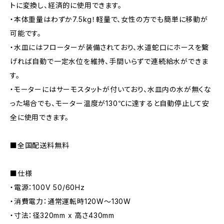
トに変換し、経済的に使用できます。
・本体重量はわずか7.5kg！軽量で、女性の方でも簡単に移動が
可能です。
・水皿にはフローターが装備されており、水道蛇口にホースを繋
げれば自動で一定水位を維持、手間いらずで連続給水ができま
す。
・モーターにはサーモスタットが付いており、水皿内の水が無くな
った場合でも、モーター温度が130℃に達すると自動停止して安
全に使用できます。
■全国配送料無料
■仕様
・電源：100V 50/60Hz
・消費電力：通常運転時120W〜130W
・寸法：径320mm x 高さ430mm