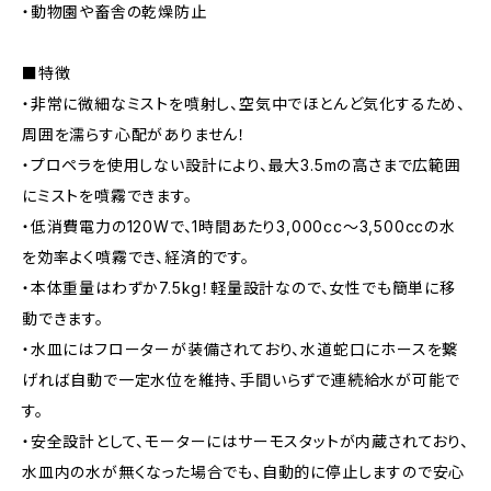
・動物園や畜舎の乾燥防止
■特徴
・非常に微細なミストを噴射し、空気中でほとんど気化するため、
周囲を濡らす心配がありません！
・プロペラを使用しない設計により、最大3.5mの高さまで広範囲
にミストを噴霧できます。
・低消費電力の120Wで、1時間あたり3,000cc〜3,500ccの水
を効率よく噴霧でき、経済的です。
・本体重量はわずか7.5kg！軽量設計なので、女性でも簡単に移
動できます。
・水皿にはフローターが装備されており、水道蛇口にホースを繋
げれば自動で一定水位を維持、手間いらずで連続給水が可能で
す。
・安全設計として、モーターにはサーモスタットが内蔵されており、
水皿内の水が無くなった場合でも、自動的に停止しますので安心