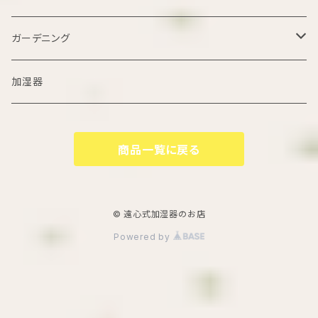
加湿器
ガーデニング
遠心式加湿器
ハウス栽培
加湿器
遠心式加湿器
商品一覧に戻る
© 遠心式加湿器のお店
Powered by