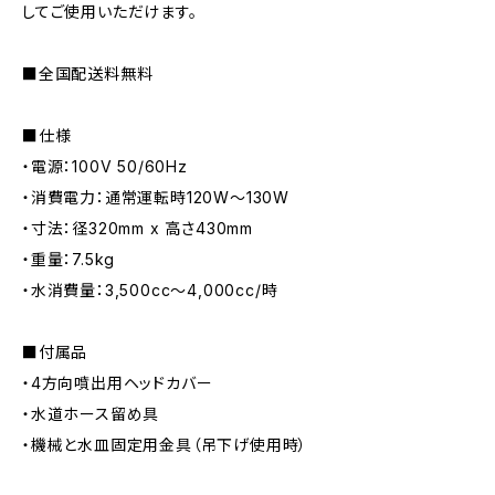
してご使用いただけます。
■全国配送料無料
■仕様
・電源：100V 50/60Hz
・消費電力：通常運転時120W〜130W
・寸法：径320mm x 高さ430mm
・重量：7.5kg
・水消費量：3,500cc〜4,000cc/時
■付属品
・4方向噴出用ヘッドカバー
・水道ホース留め具
・機械と水皿固定用金具（吊下げ使用時）